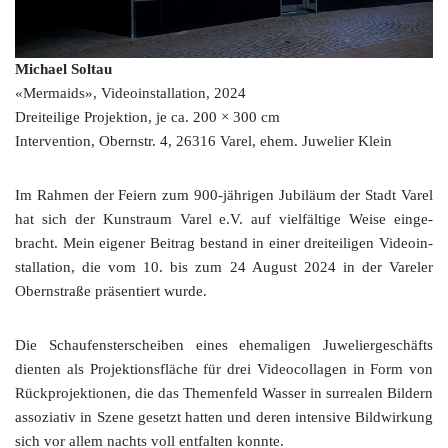
Micha­el Sol­tau
«Mer­maids», Video­in­stal­la­ti­on, 2024
Drei­tei­li­ge Pro­jek­ti­on, je ca. 200 × 300 cm
Inter­ven­ti­on, Obern­str. 4, 26316 Varel, ehem. Juwe­lier Klein
Im Rah­men der Fei­ern zum 900-jährigen Jubi­lä­um der Stadt Varel
hat sich der Kunst­raum Varel e.V. auf viel­fäl­ti­ge Wei­se ein­ge­
bracht. Mein eige­ner Bei­trag bestand in einer drei­tei­li­gen Video­in­
stal­la­ti­on, die vom 10. bis zum 24 August 2024 in der Vare­ler
Obern­stra­ße prä­sen­tiert wurde.
Die Schau­fens­ter­schei­ben eines ehe­ma­li­gen Juwe­lier­ge­schäfts
dien­ten als Pro­jek­ti­ons­flä­che für drei Video­col­la­gen in Form von
Rück­pro­jek­tio­nen, die das The­men­feld Was­ser in sur­rea­len Bil­dern
asso­zia­tiv in Sze­ne gesetzt hat­ten und deren inten­si­ve Bild­wir­kung
sich vor allem nachts voll ent­fal­ten konnte.