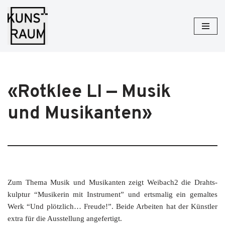
Zum
Inhalt
springen
«Rotklee LI — Musik
und Musikanten»
Zum The­ma Musik und Musi­kan­ten zeigt Weibach2 die Draht­s­
kulp­tur “Musi­ke­rin mit Instru­ment” und erts­ma­lig ein gemal­tes
Werk “Und plötz­lich… Freu­de!”. Bei­de Arbei­ten hat der Künst­ler
extra für die Aus­stel­lung angefertigt.