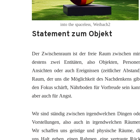
into the space­l­ess, Weibach2
Statement zum Objekt
Der Zwi­schen­raum ist der freie Raum zwi­schen mi
des­tens zwei Enti­tä­ten, also Objek­ten, Per­so­ne
Ansich­ten oder auch Ereig­nis­sen (zeit­li­cher Abstand
Raum, der uns die Mög­lich­keit des Nach­den­kens gib
den Fokus schärft, Nähr­bo­den für Vor­freu­de sein kan
aber auch für Angst.
Wir sind stän­dig zwi­schen irgend­wel­chen Din­gen od
Vor­stel­lun­gen, also auch in irgend­wel­chen Räu­me
Wir schaf­fen uns geis­ti­ge und phy­si­sche Räu­me, d
uns Halt geben, einen Rah­men, eine ver­trau­te Rüc