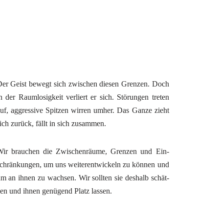
er Geist bewegt sich zwi­schen die­sen Gren­zen. Doch
n der Raum­lo­sig­keit ver­liert er sich. Stö­run­gen tre­ten
uf, aggres­si­ve Spit­zen wir­ren umher. Das Gan­ze zieht
ich zurück, fällt in sich zusammen.
ir brau­chen die Zwi­schen­räu­me, Gren­zen und Ein­
chrän­kun­gen, um uns wei­ter­ent­wi­ckeln zu kön­nen und
m an ihnen zu wach­sen. Wir soll­ten sie des­halb schät­
en und ihnen genü­gend Platz lassen.