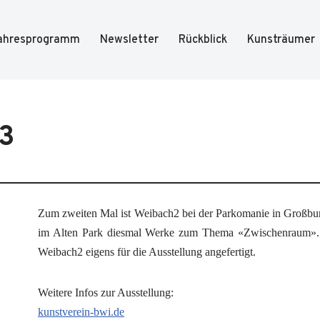
ahresprogramm
Newsletter
Rückblick
Kunsträumer
3
Zum zwei­ten Mal ist Weibach2 bei der Par­ko­ma­nie in Groß­burg­
im Alten Park dies­mal Wer­ke zum The­ma «Zwi­schen­raum». 
Weibach2 eigens für die Aus­stel­lung angefertigt.
Wei­te­re Infos zur Aus­stel­lung:
kunstverein-bwi.de