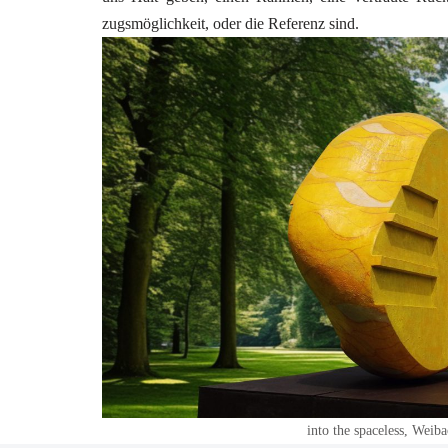
zugs­mög­lich­keit, oder die Refe­renz sind.
into the space­l­ess, Weib