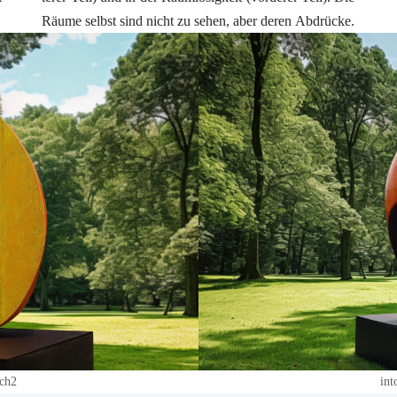
Räu­me selbst sind nicht zu sehen, aber deren Abdrü­cke.
ach2
int