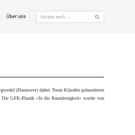
Über uns
we­del (Han­no­ver) dabei. Neun Künst­ler prä­sen­tie­ren
Die GFK-Plastik «In die Raum­lo­sig­keit» wur­de von