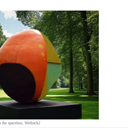
o the space­l­ess, Weibach2