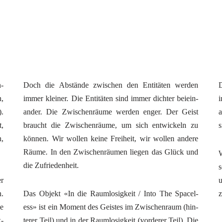
n­
Doch die Abstän­de zwi­schen den Enti­tä­ten wer­den
D
n,
immer klei­ner. Die Enti­tä­ten sind immer dich­ter bei­ein­
i
).
an­der. Die Zwi­schen­räu­me wer­den enger. Der Geist
a
t,
braucht die Zwi­schen­räu­me, um sich ent­wi­ckeln zu
s
n,
kön­nen. Wir wol­len kei­ne Frei­heit, wir wol­len ande­re
Räu­me. In den Zwi­schen­räu­men lie­gen das Glück und
W
die Zufriedenheit.
s
er
u
n.
Das Objekt «In die Raum­lo­sig­keit / Into The Space­l­
z
ie
ess» ist ein Moment des Geis­tes im Zwi­schen­raum (hin­
k­
te­rer Teil) und in der Raum­lo­sig­keit (vor­de­rer Teil). Die