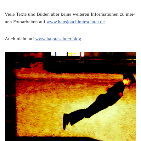
Vie­le Tex­te und Bil­der, aber kei­ne wei­te­ren Infor­ma­tio­nen zu mei­
nen Foto­ar­bei­ten auf
www.hansjoachimteschner.de
Auch nicht auf
www.hajoteschner.blog