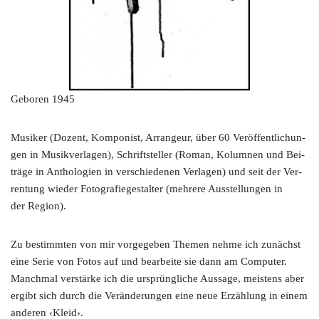
Gebo­ren 1945
Musi­ker (Dozent, Kom­po­nist, Arran­geur, über 60 Ver­öf­fent­li­chun­
gen in Musik­ver­la­gen), Schrift­stel­ler (Roman, Kolum­nen und Bei­
trä­ge in Antho­lo­gien in ver­schie­de­nen Ver­la­gen) und seit der Ver­
ren­tung wie­der Foto­gra­fie­ge­stal­ter (meh­re­re Aus­stel­lun­gen in
der Region).
Zu bestimm­ten von mir vor­ge­ge­ben The­men neh­me ich zunächst
eine Serie von Fotos auf und bear­bei­te sie dann am Com­pu­ter.
Manch­mal ver­stär­ke ich die ursprüng­li­che Aus­sa­ge, meis­tens aber
ergibt sich durch die Ver­än­de­run­gen eine neue Erzäh­lung in einem
ande­ren ‹Kleid›.