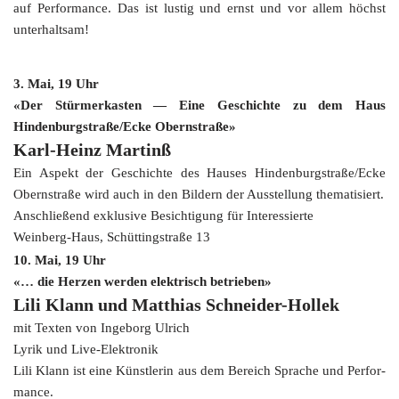
auf Per­for­mance. Das ist lus­tig und ernst und vor allem höchst
unterhaltsam!
3. Mai, 19 Uhr
«Der Stür­mer­kas­ten — Eine Geschich­te zu dem Haus
Hindenburgstraße/Ecke Obernstraße»
Karl-Heinz Mar­tinß
Ein Aspekt der Geschich­te des Hau­ses Hindenburgstraße/Ecke
Obern­stra­ße wird auch in den Bil­dern der Aus­stel­lung the­ma­ti­siert.
Anschlie­ßend exklu­si­ve Besich­ti­gung für Inter­es­sier­te
Weinberg-Haus, Schüt­ting­stra­ße 13
10. Mai, 19 Uhr
«… die Her­zen wer­den elek­trisch betrieben»
Lili Klann und Mat­thi­as Schneider-Hollek
mit Tex­ten von Inge­borg Ulrich
Lyrik und Live-Elektronik
Lili Klann ist eine Künst­le­rin aus dem Bereich Spra­che und Per­for­
mance.