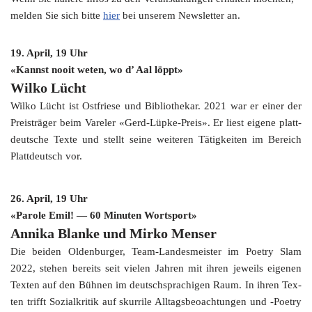
mel­den Sie sich bit­te
hier
bei unse­rem News­let­ter an.
19. April, 19 Uhr
«Kannst nooit weten, wo d’ Aal löppt»
Wil­ko Lücht
Wil­ko Lücht ist Ost­frie­se und Biblio­the­kar. 2021 war er einer der
Preis­trä­ger beim Vare­ler «Gerd-Lüpke-Preis». Er liest eige­ne platt­
deut­sche Tex­te und stellt sei­ne wei­te­ren Tätig­kei­ten im Bereich
Platt­deutsch vor.
26. April, 19 Uhr
«Paro­le Emil! — 60 Minu­ten Wortsport»
Anni­ka Blan­ke und Mir­ko Menser
Die bei­den Olden­bur­ger, Team-Landesmeister im Poet­ry Slam
2022, ste­hen bereits seit vie­len Jah­ren mit ihren jeweils eige­nen
Tex­ten auf den Büh­nen im deutsch­spra­chi­gen Raum. In ihren Tex­
ten trifft Sozi­al­kri­tik auf skur­ri­le All­tags­be­oach­tun­gen und ‑Poet­ry