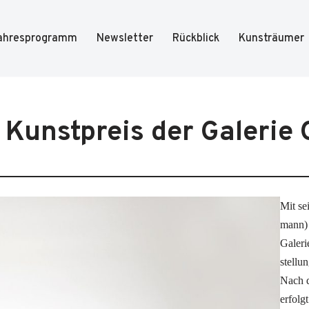
ahresprogramm
Newsletter
Rückblick
Kunsträumer
r Kunstpreis der Galerie
Mit se
mann) d
Gale­r
stel­lu
Nach dr
erfolg