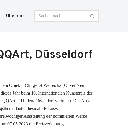
Über uns
 QQArt, Düsseldorf
i­nem Objekt «Cling» ist Weibach2 (Oli­ver Neu­
ie­ses Jahr beim 10. Inter­na­tio­na­len Kunst­preis der
ie QQArt in Hilden/Düsseldorf ver­tre­ten. Das Aus­
ngs­the­ma lau­tet dies­mal «Fokus».
ei­wö­chi­ger Aus­stel­lung der nomi­nier­ten Wer­ke
t am 07.05.2023 die Preisverleihung.