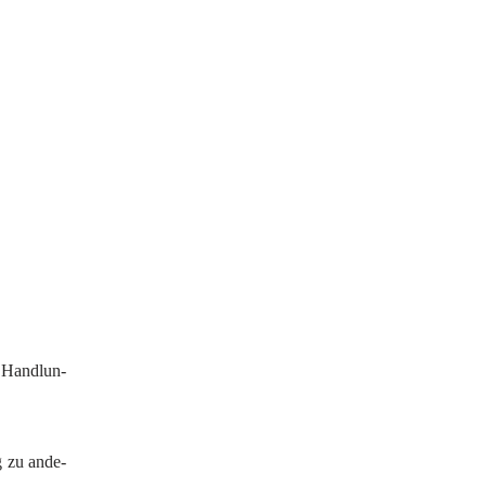
 Hand­lun­
ng zu ande­