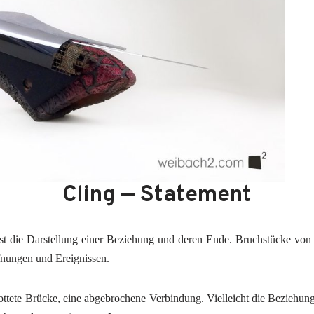
Cling — Statement
st die Dar­stel­lung einer Bezie­hung und deren Ende. Bruch­stü­cke von
­nun­gen und Ereignissen.
ot­te­te Brü­cke, eine abge­bro­che­ne Ver­bin­dung. Viel­leicht die Bezie­hu