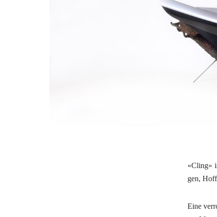
«Cling» i
gen, Hoff
Eine ver­r